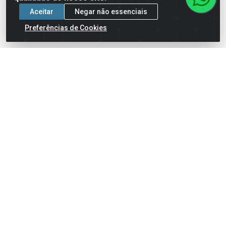
Aceitar
Negar não essenciais
Preferências de Cookies
LAMPADA AVANT DICROICA
LAMPADA AVANT PAINEL
LED MR16 6500K 4,8W
LED QUADRADO 28 6500K
24W BRANCO
Código: 92726
Código: 92728
Embalagem: UN1
Embalagem: UN1
Faça seu login ou
Faça seu login ou
cadastre-se para
cadastre-se para