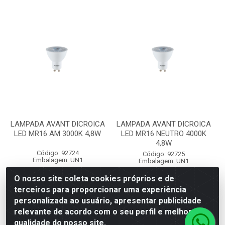
LAMPADA AVANT DICROICA
LAMPADA AVANT DICROICA
LED MR16 AM 3000K 4,8W
LED MR16 NEUTRO 4000K
4,8W
Código: 92724
Código: 92725
Embalagem: UN1
Embalagem: UN1
O nosso site coleta cookies próprios e de
terceiros para proporcionar uma experiência
Faça seu login ou
Faça seu login ou
personalizada ao usuário, apresentar publicidade
cadastre-se para
cadastre-se para
ver preços e
ver preços e
relevante de acordo com o seu perfil e melhorar a
comprar
comprar
qualidade do nosso site.