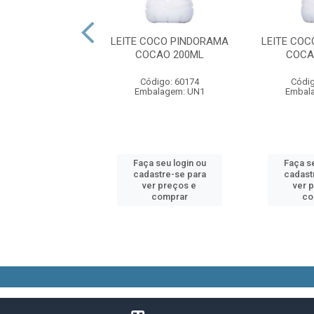
CO RALADO
LEITE COCO PINDORAMA
LEITE CO
ORAMA 50 GR
COCAO 200ML
COCA
digo: 64005
Código: 60174
Códig
alagem: UN1
Embalagem: UN1
Embal
 seu login ou
Faça seu login ou
Faça se
astre-se para
cadastre-se para
cadast
er preços e
ver preços e
ver 
comprar
comprar
co