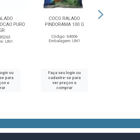
ALADO
COCO RALADO
COCO RAL
OCAO PURO
PINDORAMA 100 G
PINDORAMA 
GR
Código: 64006
Código: 64
 85263
Embalagem: UN1
Embalagem:
m: UN1
login ou
Faça seu login ou
Faça seu log
se para
cadastre-se para
cadastre-se 
ços e
ver preços e
ver preços
rar
comprar
comprar