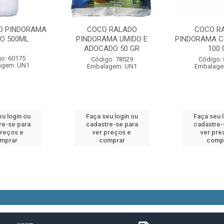
CO PINDORAMA
COCO RALADO
COCO R
O 500ML
PINDORAMA UMIDO E
PINDORAMA C
ADOCADO 50 GR
100 
o: 60175
Código: 78529
Código:
agem: UN1
Embalagem: UN1
Embalage
u login ou
Faça seu login ou
Faça seu 
re-se para
cadastre-se para
cadastre-
preços e
ver preços e
ver pre
mprar
comprar
comp