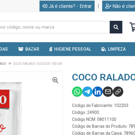
|
Já é cliente? - Entrar
Não é clie
IDAS
BAZAR
HIGIENE PESSOAL
LIMPEZA
LADO
COCO RALADO SOCOCO 100 GR
COCO RALADO
Código do Fabricante: 102203
Código: 24900
Código NCM: 08011100
Código de Barras do Produto: 7
Código de Barras da Caixa: 789