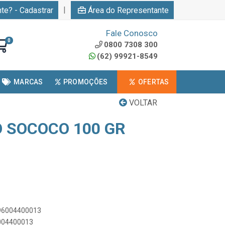
|
nte? - Cadastrar
Área do Representante
Fale Conosco
0
0800 7308 300
(62) 99921-8549
MARCAS
PROMOÇÕES
OFERTAS
VOLTAR
 SOCOCO 100 GR
896004400013
6004400013