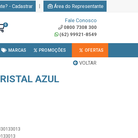
|
nte? - Cadastrar
Área do Representante
Fale Conosco
0
0800 7308 300
(62) 99921-8549
MARCAS
PROMOÇÕES
OFERTAS
VOLTAR
CRISTAL AZUL
0330133013
30133013