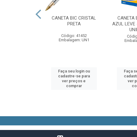
KIT C/BORRACHA
CANETA BIC CRISTAL
CANETA 
PRETA
AZUL LEVE 
UN
digo: 66174
Código: 41452
Códig
alagem: UN1
Embalagem: UN1
Embal
 seu login ou
Faça seu login ou
Faça se
astre-se para
cadastre-se para
cadast
er preços e
ver preços e
ver 
comprar
comprar
co