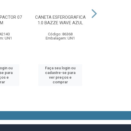
PACTOR 07
CANETA ESFEROGRAFICA
CANETA KIT C/
RM
1.0 BAZZE WAVE AZUL
 42140
Código: 86368
Código: 66
m: UN1
Embalagem: UN1
Embalagem:
login ou
Faça seu login ou
Faça seu log
se para
cadastre-se para
cadastre-se 
ços e
ver preços e
ver preços
rar
comprar
comprar