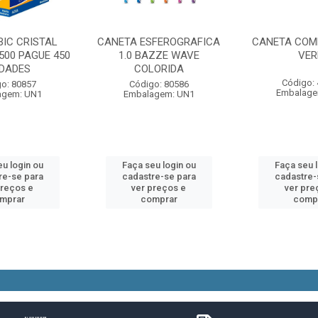
BIC CRISTAL
CANETA ESFEROGRAFICA
CANETA COM
500 PAGUE 450
1.0 BAZZE WAVE
VE
IDADES
COLORIDA
Código:
o: 80857
Código: 80586
Embalage
agem: UN1
Embalagem: UN1
u login ou
Faça seu login ou
Faça seu 
re-se para
cadastre-se para
cadastre-
preços e
ver preços e
ver pre
mprar
comprar
comp