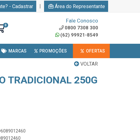
|
nte? - Cadastrar
Área do Representante
Fale Conosco
0
0800 7308 300
(62) 99921-8549
MARCAS
PROMOÇÕES
OFERTAS
VOLTAR
O TRADICIONAL 250G
896089012460
6089012460