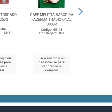
 TORRADO
CAFE MELITTA SABOR DA
CAFE MARATA V
250G
FAZENDA TRADICIONAL
GR
500GR
 34825
Código: 24
Código: 65198
m: UN1
Embalagem:
Embalagem: UN1
login ou
Faça seu login ou
Faça seu log
se para
cadastre-se para
cadastre-se 
ços e
ver preços e
ver preços
rar
comprar
comprar