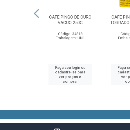
RATA VACUO 250
CAFE PINGO DE OURO
CAFE PI
GR
VACUO 250G
TORRADO
digo: 24908
Código: 34818
Códig
alagem: UN1
Embalagem: UN1
Embal
 seu login ou
Faça seu login ou
Faça se
astre-se para
cadastre-se para
cadast
er preços e
ver preços e
ver 
comprar
comprar
co