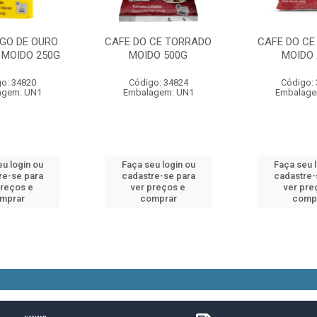
NGO DE OURO
CAFE DO CE TORRADO
CAFE DO CE
 MOIDO 250G
MOIDO 500G
MOIDO 
o: 34820
Código: 34824
Código:
agem: UN1
Embalagem: UN1
Embalage
u login ou
Faça seu login ou
Faça seu 
re-se para
cadastre-se para
cadastre-
preços e
ver preços e
ver pre
mprar
comprar
comp