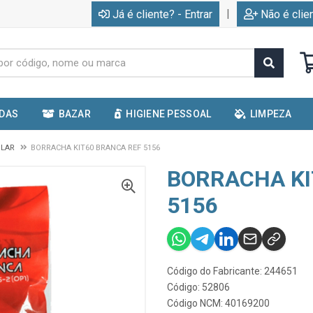
|
Já é cliente? - Entrar
Não é clie
IDAS
BAZAR
HIGIENE PESSOAL
LIMPEZA
OLAR
BORRACHA KIT60 BRANCA REF 5156
BORRACHA KI
5156
Código do Fabricante: 244651
Código: 52806
Código NCM: 40169200