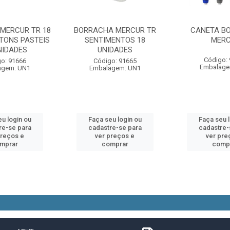
MERCUR TR 18
BORRACHA MERCUR TR
CANETA B
TONS PASTEIS
SENTIMENTOS 18
MER
NIDADES
UNIDADES
Código:
o: 91666
Código: 91665
Embalage
agem: UN1
Embalagem: UN1
u login ou
Faça seu login ou
Faça seu 
re-se para
cadastre-se para
cadastre-
preços e
ver preços e
ver pre
mprar
comprar
comp