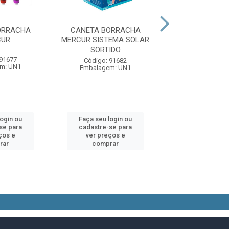
ORRACHA
CANETA BORRACHA
CANETA BOR
CUR
MERCUR SISTEMA SOLAR
MERCUR CORES 
SORTIDO
 91677
Código: 91
Código: 91682
m: UN1
Embalagem:
Embalagem: UN1
login ou
Faça seu login ou
Faça seu log
se para
cadastre-se para
cadastre-se 
ços e
ver preços e
ver preços
rar
comprar
comprar