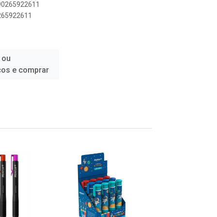
890265922611
0265922611
 ou
ços e comprar