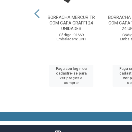
TA BORRACHA
BORRACHA MERCUR TR
BORRACHA 
CORES MAGICAS
COM CAPA GRAFFI 24
COM CAPA 
UNIDADES
24 U
digo: 91679
Código: 91669
Códig
alagem: UN1
Embalagem: UN1
Embal
 seu login ou
Faça seu login ou
Faça se
astre-se para
cadastre-se para
cadast
er preços e
ver preços e
ver 
comprar
comprar
co