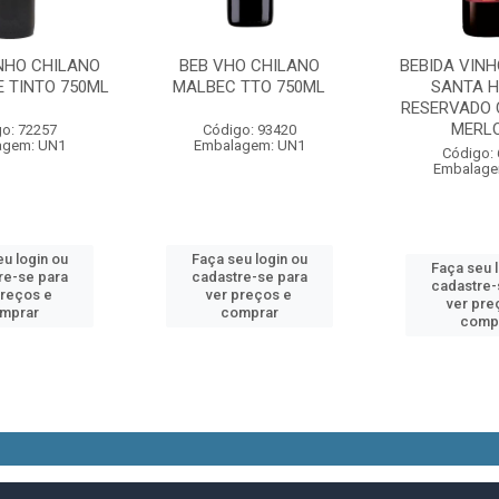
INHO CHILANO
BEB VHO CHILANO
BEBIDA VINH
 TINTO 750ML
MALBEC TTO 750ML
SANTA H
RESERVADO 
MERLOT
o: 72257
Código: 93420
agem: UN1
Embalagem: UN1
Código:
Embalage
u login ou
Faça seu login ou
Faça seu 
re-se para
cadastre-se para
cadastre-
preços e
ver preços e
ver pre
mprar
comprar
comp