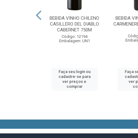
 VINHO FRANCES
BEBIDA VINHO CHILENO
BEBIDA V
CUS JAMES
CASILLERO DEL DIABLO
CARMENERE
VADO CABERNET
CABERNET 750M
UAVIGN...
Códig
Código: 12194
Embal
Embalagem: UN1
digo: 75824
alagem: UN1
Faça seu login ou
Faça se
 seu login ou
cadastre-se para
cadast
astre-se para
ver preços e
ver 
er preços e
comprar
co
comprar