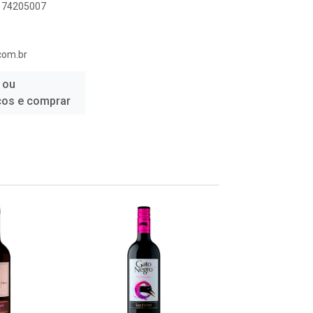
1174205007
com.br
 ou
ços e comprar