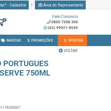
|
nte? - Cadastrar
Área do Representante
Fale Conosco
0
0800 7308 300
(62) 99921-8549
MARCAS
PROMOÇÕES
OFERTAS
VOLTAR
O PORTUGUES
ESERVE 750ML
601174205007