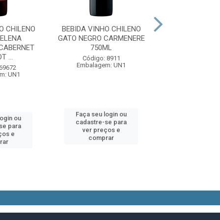
O CHILENO
BEBIDA VINHO CHILENO
BEBIDA VINHO 
ELENA
GATO NEGRO CARMENERE
MARCUS J
CABERNET
750ML
RESERVADO CA
 ...
SUAVIGN.
Código: 8911
Embalagem: UN1
 69672
Código: 75
m: UN1
Embalagem:
Faça seu login ou
login ou
Faça seu log
cadastre-se para
se para
cadastre-se 
ver preços e
ços e
ver preços
comprar
rar
comprar