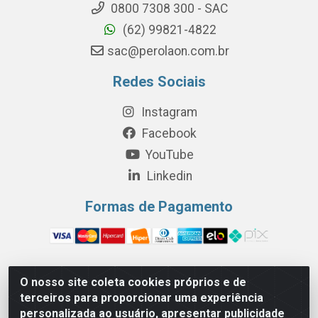
0800 7308 300 - SAC
(62) 99821-4822
sac@perolaon.com.br
Redes Sociais
Instagram
Facebook
YouTube
Linkedin
Formas de Pagamento
O nosso site coleta cookies próprios e de
Perola Distribuição e Logística S/A - Av. Anhanguera km 24 N°
terceiros para proporcionar uma experiência
200 Bloco 12-A -Jardim Jaraguá, São Paulo/SP - Cep 05.275-
personalizada ao usuário, apresentar publicidade