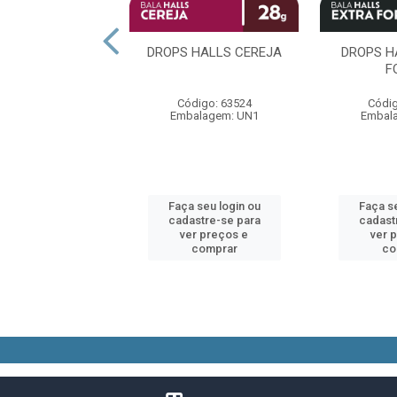
 HALLS MENTA
DROPS HALLS CEREJA
DROPS H
F
digo: 63536
Código: 63524
Códig
alagem: UN1
Embalagem: UN1
Embal
 seu login ou
Faça seu login ou
Faça se
astre-se para
cadastre-se para
cadast
er preços e
ver preços e
ver 
comprar
comprar
co