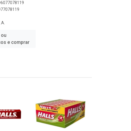
896077078119
6077078119
.A.
 ou
ços e comprar