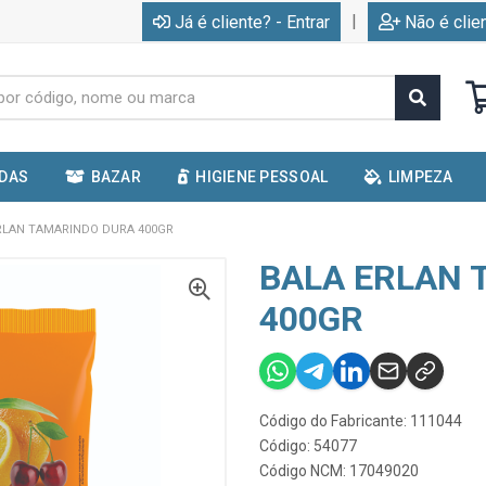
|
Já é cliente? - Entrar
Não é clie
IDAS
BAZAR
HIGIENE PESSOAL
LIMPEZA
RLAN TAMARINDO DURA 400GR
BALA ERLAN 
400GR
Código do Fabricante: 111044
Código: 54077
Código NCM: 17049020