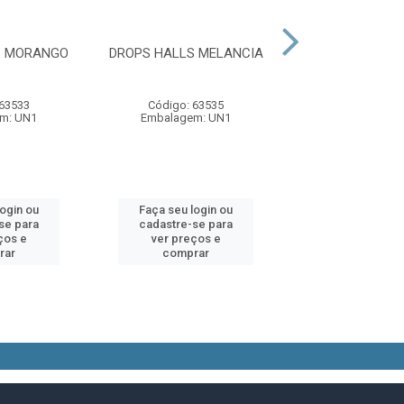
S MORANGO
DROPS HALLS MELANCIA
DROPS HALLS
 63533
Código: 63535
Código: 63
m: UN1
Embalagem: UN1
Embalagem:
login ou
Faça seu login ou
Faça seu log
se para
cadastre-se para
cadastre-se 
ços e
ver preços e
ver preços
rar
comprar
comprar