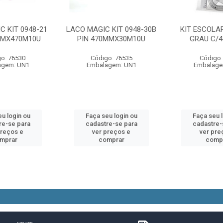
C KIT 0948-21
LACO MAGIC KIT 0948-30B
KIT ESCOLA
MMX470M10U
PIN 470MMX30M10U
GRAU C/4
o: 76530
Código: 76535
Código:
agem: UN1
Embalagem: UN1
Embalage
u login ou
Faça seu login ou
Faça seu 
re-se para
cadastre-se para
cadastre-
preços e
ver preços e
ver pre
mprar
comprar
comp