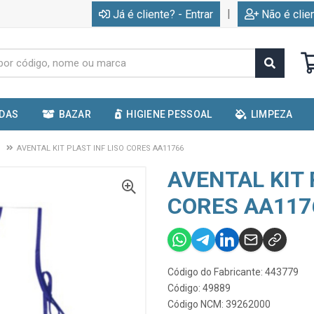
|
Já é cliente? - Entrar
Não é clie
IDAS
BAZAR
HIGIENE PESSOAL
LIMPEZA
S
AVENTAL KIT PLAST INF LISO CORES AA11766
AVENTAL KIT 
CORES AA117
Código do Fabricante: 443779
Código: 49889
Código NCM: 39262000