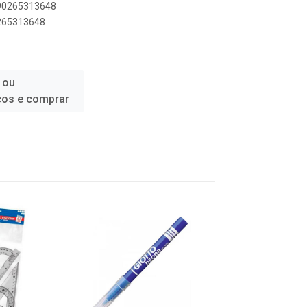
890265313648
0265313648
 ou
ços e comprar