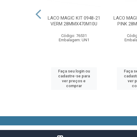
O QUADRADO
LACO MAGIC KIT 0948-21
LACO MAGI
SO LIVRO VERDE
VERM 28MMX470M10U
PINK 28
LIA 40 PAGINAS
Código: 76531
Códig
digo: 86810
Embalagem: UN1
Embal
alagem: UN1
 seu login ou
Faça seu login ou
Faça se
astre-se para
cadastre-se para
cadast
er preços e
ver preços e
ver 
comprar
comprar
co