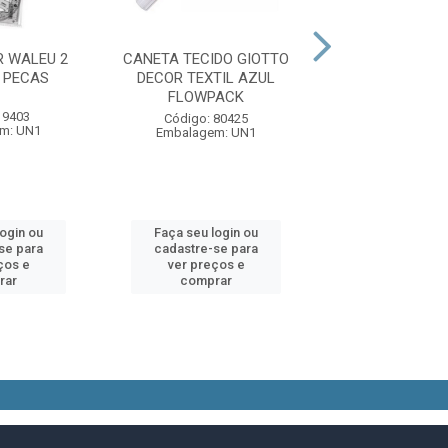
R WALEU 2
CANETA TECIDO GIOTTO
BLOCO QUA
 PECAS
DECOR TEXTIL AZUL
GRANDIOSO LIV
FLOWPACK
DA BIBLIA 40 
 9403
Código: 80425
Código: 86
m: UN1
Embalagem: UN1
Embalagem:
login ou
Faça seu login ou
Faça seu log
se para
cadastre-se para
cadastre-se 
ços e
ver preços e
ver preços
rar
comprar
comprar