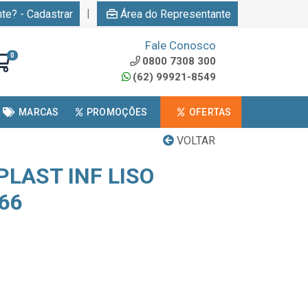
|
nte? - Cadastrar
Área do Representante
Fale Conosco
0
0800 7308 300
(62) 99921-8549
MARCAS
PROMOÇÕES
OFERTAS
VOLTAR
PLAST INF LISO
66