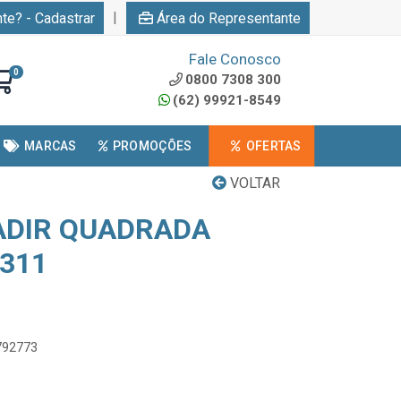
|
nte? - Cadastrar
Área do Representante
Fale Conosco
0
0800 7308 300
(62) 99921-8549
MARCAS
PROMOÇÕES
OFERTAS
VOLTAR
ADIR QUADRADA
6311
0792773