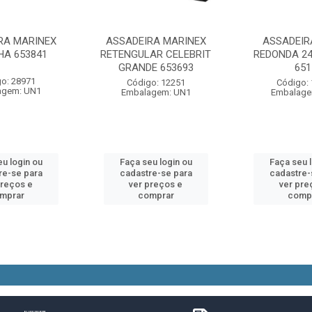
RA MARINEX
ASSADEIRA MARINEX
ASSADEIR
HA 653841
RETENGULAR CELEBRIT
REDONDA 24
GRANDE 653693
651
o: 28971
Código: 12251
Código:
agem: UN1
Embalagem: UN1
Embalage
u login ou
Faça seu login ou
Faça seu 
re-se para
cadastre-se para
cadastre-
preços e
ver preços e
ver pre
mprar
comprar
comp