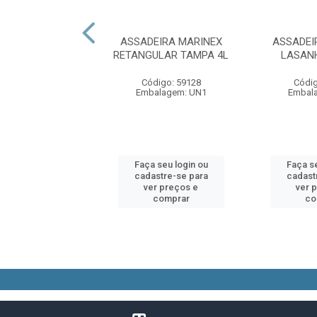
IRA NADIR OVAL
ASSADEIRA MARINEX
ASSADEI
0ML REF6814
RETANGULAR TAMPA 4L
LASAN
digo: 16086
Código: 59128
Códig
alagem: UN1
Embalagem: UN1
Embal
 seu login ou
Faça seu login ou
Faça se
astre-se para
cadastre-se para
cadast
er preços e
ver preços e
ver 
comprar
comprar
co