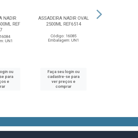
A NADIR
ASSADEIRA NADIR OVAL
ASSADEIRA NAD
00ML REF
2500ML REF6514
4000ML REF
7
Código: 16085
Código: 16
 16084
Embalagem: UN1
Embalagem:
m: UN1
login ou
Faça seu login ou
Faça seu log
se para
cadastre-se para
cadastre-se 
ços e
ver preços e
ver preços
rar
comprar
comprar