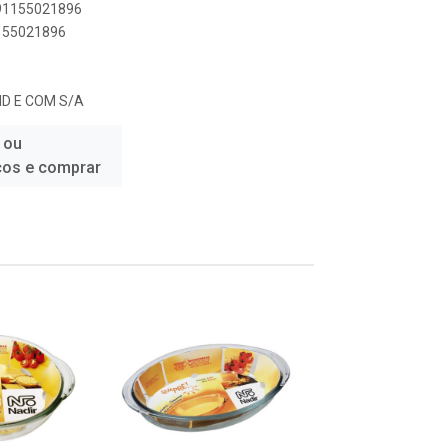
891155021896
1155021896
ND E COM S/A
 ou
ços e comprar