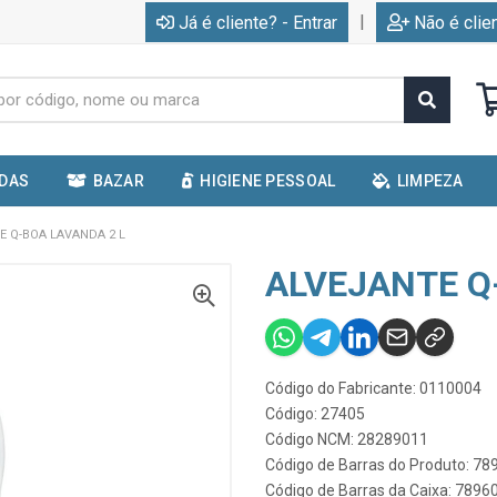
|
Já é cliente? - Entrar
Não é clie
IDAS
BAZAR
HIGIENE PESSOAL
LIMPEZA
E Q-BOA LAVANDA 2 L
ALVEJANTE Q
Código do Fabricante: 0110004
Código: 27405
Código NCM: 28289011
Código de Barras do Produto: 7
Código de Barras da Caixa: 789