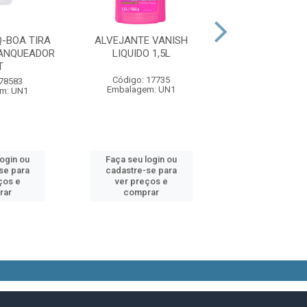
-BOA TIRA
ALVEJANTE VANISH
ALVEJANTE 
ANQUEADOR
LIQUIDO 1,5L
FLORAL 
T
Código: 17735
Código: 27
 78583
Embalagem: UN1
Embalagem:
m: UN1
login ou
Faça seu login ou
Faça seu log
se para
cadastre-se para
cadastre-se 
ços e
ver preços e
ver preços
rar
comprar
comprar