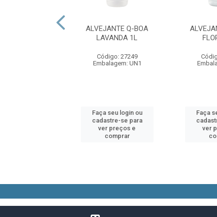
JANTE Q-BOA
ALVEJANTE Q-BOA
ALVEJA
LORAL 1L
LAVANDA 1L
FLO
digo: 27248
Código: 27249
Códig
alagem: UN1
Embalagem: UN1
Embal
 seu login ou
Faça seu login ou
Faça se
astre-se para
cadastre-se para
cadast
er preços e
ver preços e
ver 
comprar
comprar
co