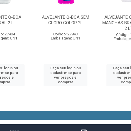
NTE Q-BOA
ALVEJANTE Q-BOA SEM
ALVEJANTE Q
RAL 2 L
CLORO COLOR 2L
MANCHAS BR
2 L
o: 27404
Código: 27943
Código:
agem: UN1
Embalagem: UN1
Embalage
u login ou
Faça seu login ou
Faça seu 
re-se para
cadastre-se para
cadastre-
preços e
ver preços e
ver pre
mprar
comprar
comp