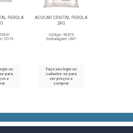
TAL PEROLA
ACUCAR CRISTAL PEROLA
ACUCAR CRISTA
LO
2KG
2KILO
 10341
Código: 93475
Código: 10
m: FD15
Embalagem: UN1
Embalagem: 
login ou
Faça seu login ou
Faça seu log
se para
cadastre-se para
cadastre-se 
ços e
ver preços e
ver preços
rar
comprar
comprar