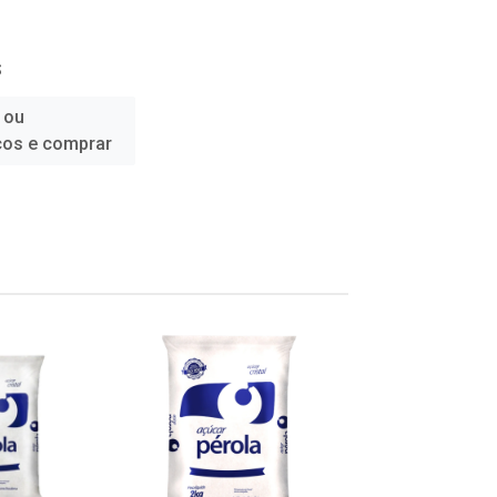
S
 ou
ços e comprar