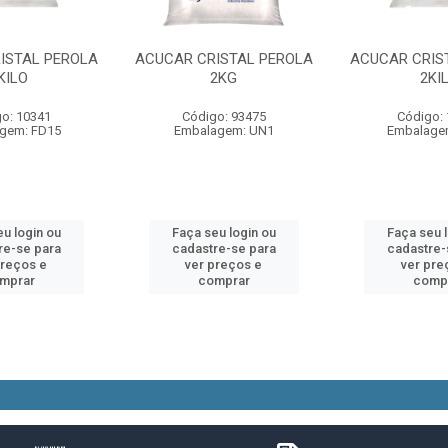
ISTAL PEROLA
ACUCAR CRISTAL PEROLA
ACUCAR CRIS
KILO
2KG
2KI
o: 10341
Código: 93475
Código:
gem: FD15
Embalagem: UN1
Embalage
u login ou
Faça seu login ou
Faça seu 
re-se para
cadastre-se para
cadastre-
preços e
ver preços e
ver pre
mprar
comprar
comp