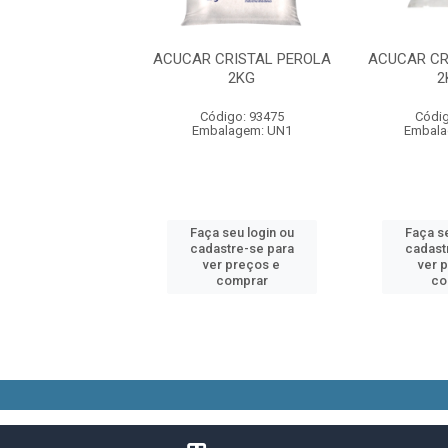
CRISTAL PEROLA
ACUCAR CRISTAL PEROLA
ACUCAR CR
2KILO
2KG
2
digo: 10341
Código: 93475
Códig
alagem: FD15
Embalagem: UN1
Embala
 seu login ou
Faça seu login ou
Faça se
astre-se para
cadastre-se para
cadast
er preços e
ver preços e
ver 
comprar
comprar
co