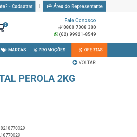
|
nte? - Cadastrar
Área do Representante
Fale Conosco
0
0800 7308 300
(62) 99921-8549
MARCAS
PROMOÇÕES
OFERTAS
VOLTAR
TAL PEROLA 2KG
898218770029
8218770029