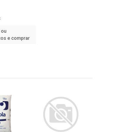
S
 ou
ços e comprar