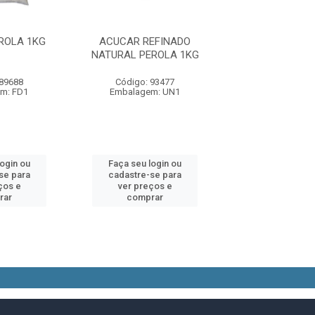
ROLA 1KG
ACUCAR REFINADO
ACUCAR CRISTA
NATURAL PEROLA 1KG
1KG
 89688
Código: 93477
Código: 93
m: FD1
Embalagem: UN1
Embalagem:
login ou
Faça seu login ou
Faça seu log
se para
cadastre-se para
cadastre-se 
ços e
ver preços e
ver preços
rar
comprar
comprar