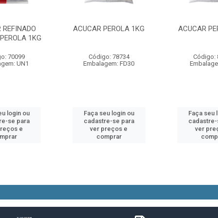
 REFINADO
ACUCAR PEROLA 1KG
ACUCAR PE
 PEROLA 1KG
o: 70099
Código: 78734
Código:
agem: UN1
Embalagem: FD30
Embalage
u login ou
Faça seu login ou
Faça seu 
re-se para
cadastre-se para
cadastre-
preços e
ver preços e
ver pre
mprar
comprar
comp