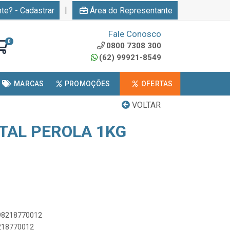
|
nte? - Cadastrar
Área do Representante
Fale Conosco
0
0800 7308 300
(62) 99921-8549
MARCAS
PROMOÇÕES
OFERTAS
VOLTAR
TAL PEROLA 1KG
898218770012
8218770012