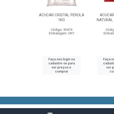
AR REFINADO
ACUCAR CRISTAL PEROLA
ACUCAR
AL PEROLA 1KG
1KG
NATURAL
digo: 93477
Código: 93474
Códig
alagem: UN1
Embalagem: UN1
Embal
 seu login ou
Faça seu login ou
Faça se
astre-se para
cadastre-se para
cadast
er preços e
ver preços e
ver 
comprar
comprar
co