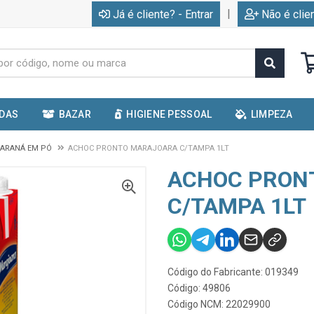
|
Já é cliente? - Entrar
Não é clie
IDAS
BAZAR
HIGIENE PESSOAL
LIMPEZA
UARANÁ EM PÓ
ACHOC PRONTO MARAJOARA C/TAMPA 1LT
ACHOC PRON
C/TAMPA 1LT
Código do Fabricante: 019349
Código: 49806
Código NCM: 22029900