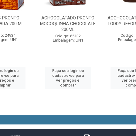
 PRONTO
ACHOCOLATADO PRONTO
ACCHOCOLAT
RA 200 ML
MOCOQUINHA CHOCOLATE
TODDY REFOR
200ML
o: 24934
Código:
Código: 65132
agem: UN1
Embalage
Embalagem: UN1
u login ou
Faça seu login ou
Faça seu 
re-se para
cadastre-se para
cadastre-
preços e
ver preços e
ver pre
mprar
comprar
comp