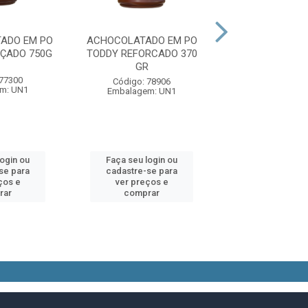
ADO EM PO
ACHOCOLATADO EM PO
ACHOCOLATA
ÇADO 750G
TODDY REFORCADO 370
PRONTO PIRAK
GR
 77300
Código: 25
Código: 78906
m: UN1
Embalagem:
Embalagem: UN1
login ou
Faça seu login ou
Faça seu log
se para
cadastre-se para
cadastre-se 
ços e
ver preços e
ver preços
rar
comprar
comprar