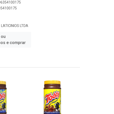
896354100175
6354100175
LATICINIOS LTDA
 ou
ços e comprar