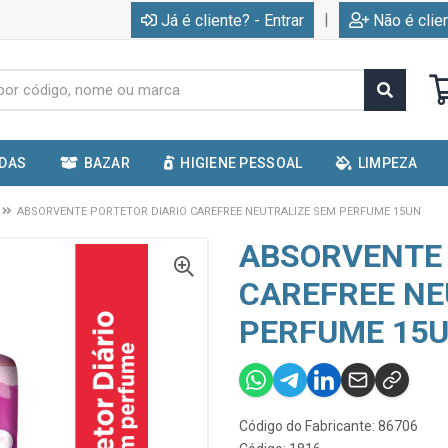
|
Já é cliente? - Entrar
Não é clie
IDAS
BAZAR
HIGIENE PESSOAL
LIMPEZA
ABSORVENTE PORTETOR DIARIO CAREFREE NEUTRALIZE SEM PERFUME 15UN
ABSORVENTE 
CAREFREE NE
PERFUME 15
Código do Fabricante: 86706