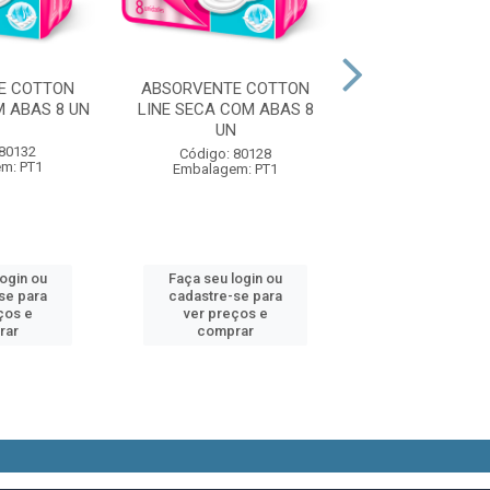
E COTTON
ABSORVENTE COTTON
ABSORVENTE P
M ABAS 8 UN
LINE SECA COM ABAS 8
DIARIO POISE 
UN
MODERADO COM A
 80132
Código: 80128
Código: 90
m: PT1
Embalagem: PT1
Embalagem:
login ou
Faça seu login ou
Faça seu log
se para
cadastre-se para
cadastre-se 
ços e
ver preços e
ver preços
rar
comprar
comprar