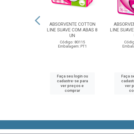
ENTE PROTETOR
ABSORVENTE COTTON
ABSORVE
 POISE ESCAPES
LINE SUAVE COM ABAS 8
LINE SUAV
O COM ABAS 8...
UN
digo: 90851
Código: 80115
Códig
alagem: PT1
Embalagem: PT1
Embal
 seu login ou
Faça seu login ou
Faça se
astre-se para
cadastre-se para
cadast
er preços e
ver preços e
ver 
comprar
comprar
co