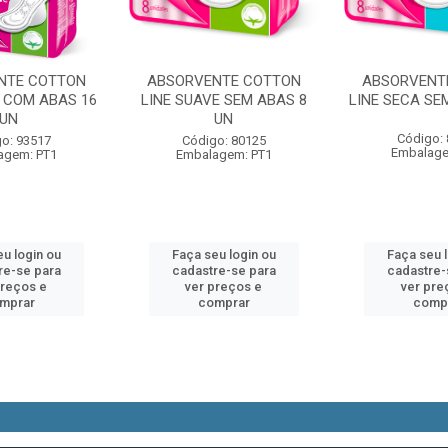
NTE COTTON
ABSORVENTE COTTON
ABSORVENT
E COM ABAS 16
LINE SUAVE SEM ABAS 8
LINE SECA SE
UN
UN
Código:
o: 93517
Código: 80125
Embalage
agem: PT1
Embalagem: PT1
u login ou
Faça seu login ou
Faça seu 
re-se para
cadastre-se para
cadastre-
preços e
ver preços e
ver pre
mprar
comprar
comp