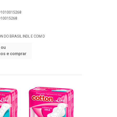
891010015268
1010015268
 DO BRASIL INDL E COM D
 ou
ços e comprar