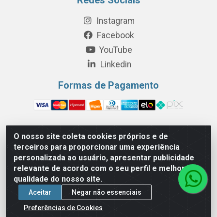
Instagram
Facebook
YouTube
Linkedin
Formas de Pagamento
O nosso site coleta cookies próprios e de
Perola Distribuição e Logística S/A - Av. Anhanguera km 24 N°
terceiros para proporcionar uma experiência
200 Bloco 12-A -Jardim Jaraguá, São Paulo/SP - Cep 05.275-
personalizada ao usuário, apresentar publicidade
000 - CNPJ 06.204.131/0001-77
relevante de acordo com o seu perfil e melhorar a
qualidade do nosso site.
Aceitar
Negar não essenciais
Preferências de Cookies