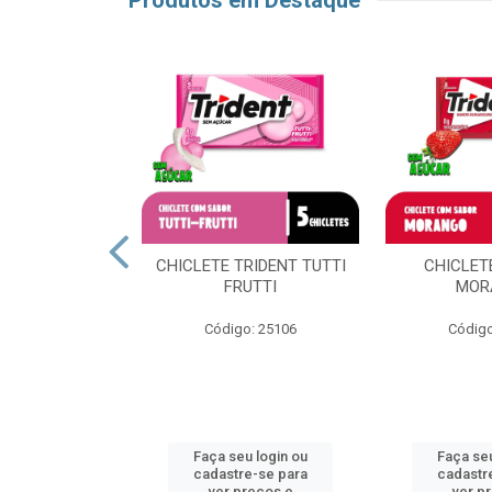
Produtos em Destaque
E TRIDENT
CHICLETE TRIDENT TUTTI
CHICLET
RTELA
FRUTTI
MOR
o: 51637
Código: 25106
Código
u login ou
Faça seu login ou
Faça seu
e-se para
cadastre-se para
cadastr
reços e
ver preços e
ver p