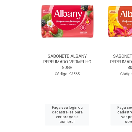
TE ALBANY
SABONETE ALBANY
SABONET
LARANJA 80GR
PERFUMADO VERMELHO
PERFUMAD
80GR
8
o: 93571
Código: 93565
Código
u login ou
Faça seu login ou
Faça seu
e-se para
cadastre-se para
cadastr
reços e
ver preços e
ver p
mprar
comprar
com