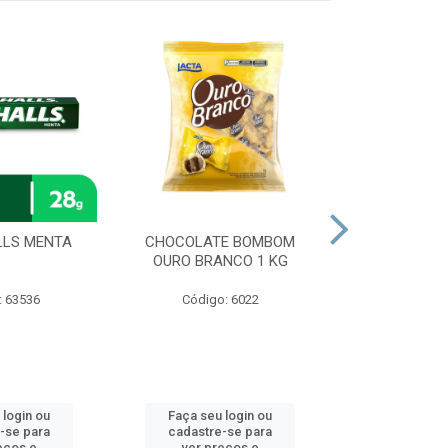
LLS MENTA
CHOCOLATE BOMBOM
CHOCOLAT
OURO BRANCO 1 KG
SONHO DE V
: 63536
Código: 6022
Código
 login ou
Faça seu login ou
Faça seu 
-se para
cadastre-se para
cadastre
eços e
ver preços e
ver pr