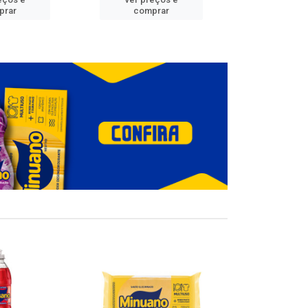
prar
comprar
comp