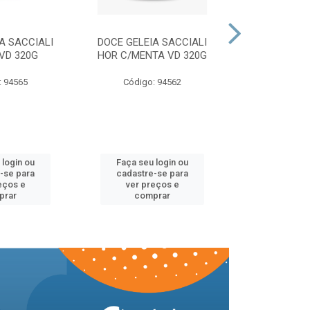
A SACCIALI
DOCE GELEIA SACCIALI
DOCE GELEI
VD 320G
HOR C/MENTA VD 320G
MORANGO 
: 94565
Código: 94562
Código:
 login ou
Faça seu login ou
Faça seu 
-se para
cadastre-se para
cadastre
eços e
ver preços e
ver pr
prar
comprar
comp