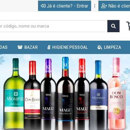
|
Já é cliente? - Entrar
Não é clie
IDAS
BAZAR
HIGIENE PESSOAL
LIMPEZA