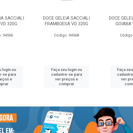
IA SACCIALI
DOCE GELEIA SACCIALI
DOCE GELEI
VD 320G
FRAMBOESA VD 320G
GOIABA 
: 94566
Código: 94568
Código
 login ou
Faça seu login ou
Faça seu
e-se para
cadastre-se para
cadastre
reços e
ver preços e
ver pr
prar
comprar
com