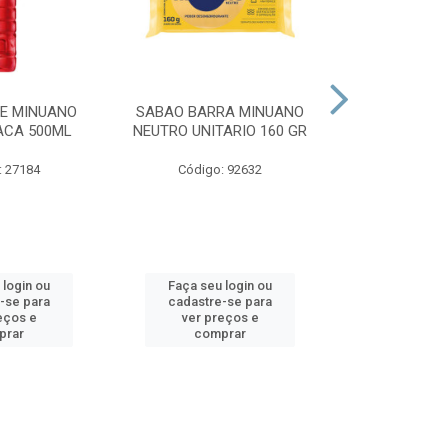
E MINUANO
SABAO BARRA MINUANO
SABAO BARR
ACA 500ML
NEUTRO UNITARIO 160 GR
NEUTRO GL
5X16
: 27184
Código: 92632
Código:
 login ou
Faça seu login ou
Faça seu 
-se para
cadastre-se para
cadastre
eços e
ver preços e
ver pr
prar
comprar
comp