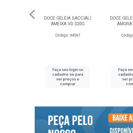
NTO SACCIALI
DOCE GELEIA SACCIALI
DOCE GELE
NA SH 300G
AMEIXA VD 320G
AMORA 
o: 94559
Código: 94567
Código
u login ou
Faça seu login ou
Faça seu
e-se para
cadastre-se para
cadastr
reços e
ver preços e
ver p
mprar
comprar
com