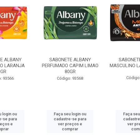
E ALBANY
SABONETE ALBANY
SABONET
O LARANJA
PERFUMADO CAPIM LIMAO
MASCULINO L
0GR
80GR
Código
: 93566
Código: 93568
 login ou
Faça seu login ou
Faça seu
e-se para
cadastre-se para
cadastre
reços e
ver preços e
ver pr
prar
comprar
com