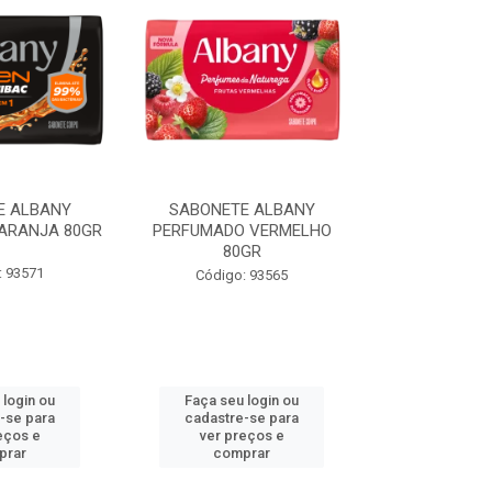
E ALBANY
SABONETE ALBANY
SABONETE
ARANJA 80GR
PERFUMADO VERMELHO
PERFUMADO
80GR
80
: 93571
Código: 93565
Código:
 login ou
Faça seu login ou
Faça seu 
-se para
cadastre-se para
cadastre
eços e
ver preços e
ver pr
prar
comprar
comp