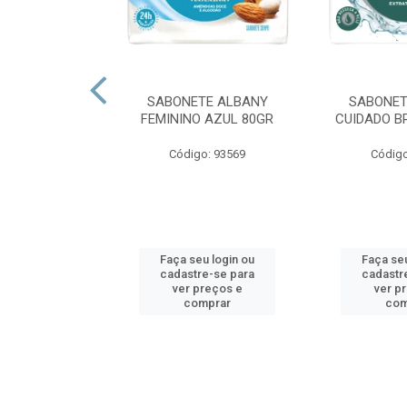
O MINUANO
SABONETE ALBANY
SABONET
PERFUMACAO
FEMININO AZUL 80GR
CUIDADO B
 800 GR
Código: 93569
Código
o: 80035
u login ou
Faça seu login ou
Faça seu
e-se para
cadastre-se para
cadastr
reços e
ver preços e
ver p
mprar
comprar
com