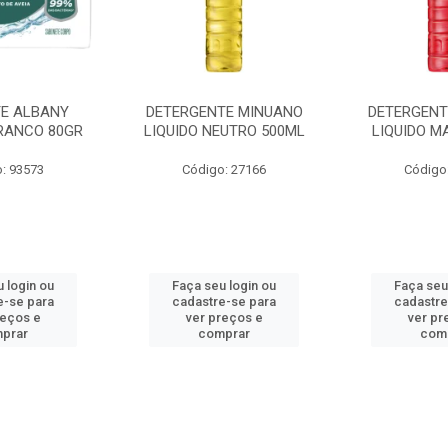
E ALBANY
DETERGENTE MINUANO
DETERGENT
RANCO 80GR
LIQUIDO NEUTRO 500ML
LIQUIDO M
: 93573
Código: 27166
Código
 login ou
Faça seu login ou
Faça seu
e-se para
cadastre-se para
cadastre
reços e
ver preços e
ver pr
prar
comprar
com