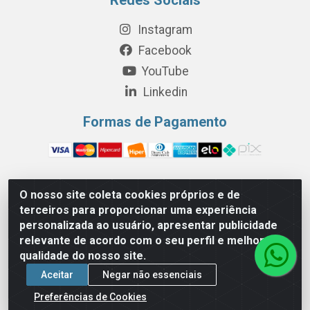
Instagram
Facebook
YouTube
Linkedin
Formas de Pagamento
O nosso site coleta cookies próprios e de
Perola Distribuição e Logística S/A - Av. Anhanguera km 24 N°
terceiros para proporcionar uma experiência
200 Bloco 12-A -Jardim Jaraguá, São Paulo/SP - Cep 05.275-
personalizada ao usuário, apresentar publicidade
000 - CNPJ 06.204.131/0001-77
relevante de acordo com o seu perfil e melhorar a
qualidade do nosso site.
Aceitar
Negar não essenciais
Preferências de Cookies