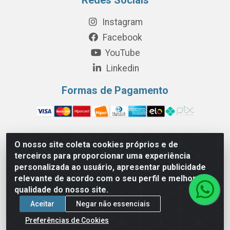
Instagram
Facebook
YouTube
Linkedin
Formas de Pagamento
O nosso site coleta cookies próprios e de
Perola Distribuição e Logística S/A - Av. Anhanguera km 24 N°
terceiros para proporcionar uma experiência
200 Bloco 12-A -Jardim Jaraguá, São Paulo/SP - Cep 05.275-
personalizada ao usuário, apresentar publicidade
000 - CNPJ 06.204.131/0001-77
relevante de acordo com o seu perfil e melhorar a
qualidade do nosso site.
Aceitar
Negar não essenciais
Preferências de Cookies