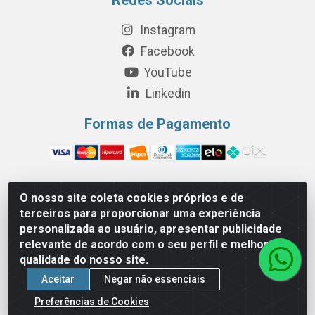
Instagram
Facebook
YouTube
Linkedin
Formas de Pagamento
O nosso site coleta cookies próprios e de
Perola Distribuição e Logística S/A - Av. Anhanguera km 24 N°
terceiros para proporcionar uma experiência
200 Bloco 12-A -Jardim Jaraguá, São Paulo/SP - Cep 05.275-
personalizada ao usuário, apresentar publicidade
000 - CNPJ 06.204.131/0001-77
relevante de acordo com o seu perfil e melhorar a
qualidade do nosso site.
Aceitar
Negar não essenciais
Preferências de Cookies