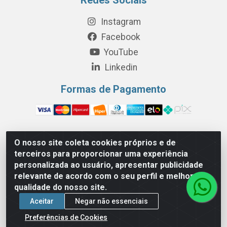
Instagram
Facebook
YouTube
Linkedin
Formas de Pagamento
O nosso site coleta cookies próprios e de
Perola Distribuição e Logística S/A - Av. Anhanguera km 24 N°
terceiros para proporcionar uma experiência
200 Bloco 12-A -Jardim Jaraguá, São Paulo/SP - Cep 05.275-
personalizada ao usuário, apresentar publicidade
000 - CNPJ 06.204.131/0001-77
relevante de acordo com o seu perfil e melhorar a
qualidade do nosso site.
Aceitar
Negar não essenciais
Preferências de Cookies