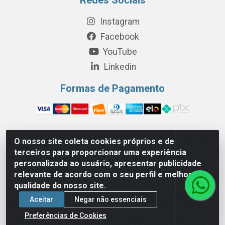
Instagram
Facebook
YouTube
Linkedin
Formas de Pagamento
O nosso site coleta cookies próprios e de
Perola Distribuição e Logística S/A - Av. Anhanguera km 24 N°
terceiros para proporcionar uma experiência
200 Bloco 12-A -Jardim Jaraguá, São Paulo/SP - Cep 05.275-
personalizada ao usuário, apresentar publicidade
000 - CNPJ 06.204.131/0001-77
relevante de acordo com o seu perfil e melhorar a
qualidade do nosso site.
Aceitar
Negar não essenciais
Preferências de Cookies