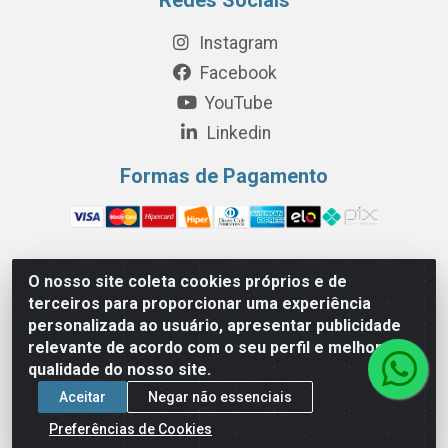
Instagram
Facebook
YouTube
Linkedin
Formas de Pagamento
O nosso site coleta cookies próprios e de
Perola Distribuição e Logística S/A - Av. Anhanguera km 24 N°
terceiros para proporcionar uma experiência
200 Bloco 12-A -Jardim Jaraguá, São Paulo/SP - Cep 05.275-
personalizada ao usuário, apresentar publicidade
000 - CNPJ 06.204.131/0001-77
relevante de acordo com o seu perfil e melhorar a
qualidade do nosso site.
Aceitar
Negar não essenciais
Preferências de Cookies