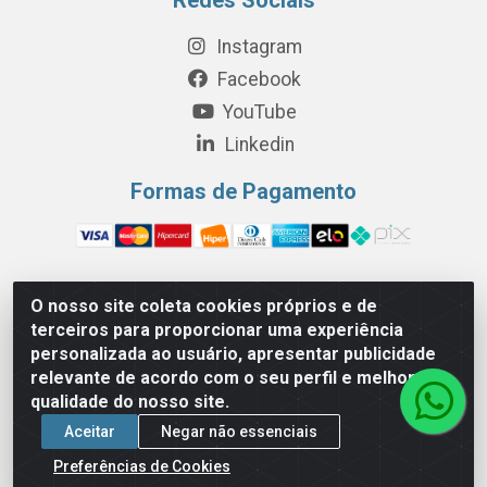
Instagram
Facebook
YouTube
Linkedin
Formas de Pagamento
O nosso site coleta cookies próprios e de
Perola Distribuição e Logística S/A - Av. Anhanguera km 24 N°
terceiros para proporcionar uma experiência
200 Bloco 12-A -Jardim Jaraguá, São Paulo/SP - Cep 05.275-
personalizada ao usuário, apresentar publicidade
000 - CNPJ 06.204.131/0001-77
relevante de acordo com o seu perfil e melhorar a
qualidade do nosso site.
Aceitar
Negar não essenciais
Preferências de Cookies