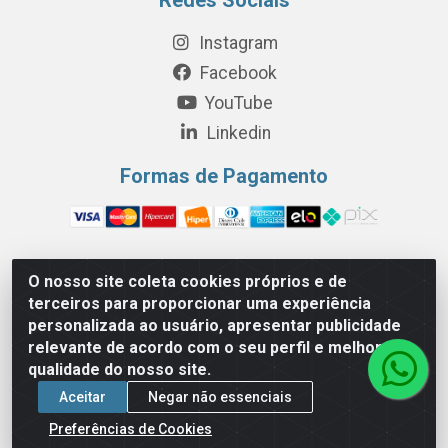
Instagram
Facebook
YouTube
Linkedin
Formas de Pagamento
O nosso site coleta cookies próprios e de
Perola Distribuição e Logística S/A - Av. Anhanguera km 24 N°
terceiros para proporcionar uma experiência
200 Bloco 12-A -Jardim Jaraguá, São Paulo/SP - Cep 05.275-
personalizada ao usuário, apresentar publicidade
000 - CNPJ 06.204.131/0001-77
relevante de acordo com o seu perfil e melhorar a
qualidade do nosso site.
Aceitar
Negar não essenciais
Preferências de Cookies