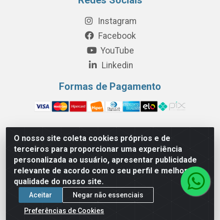
Instagram
Facebook
YouTube
Linkedin
Formas de Pagamento
O nosso site coleta cookies próprios e de
Perola Distribuição e Logística S/A - Av. Anhanguera km 24 N°
terceiros para proporcionar uma experiência
200 Bloco 12-A -Jardim Jaraguá, São Paulo/SP - Cep 05.275-
personalizada ao usuário, apresentar publicidade
000 - CNPJ 06.204.131/0001-77
relevante de acordo com o seu perfil e melhorar a
qualidade do nosso site.
Aceitar
Negar não essenciais
Preferências de Cookies