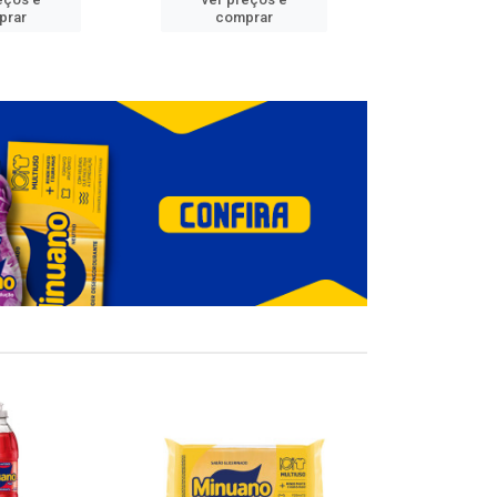
prar
comprar
comp