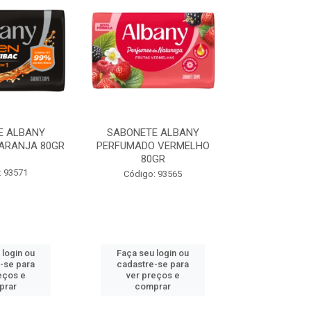
E ALBANY
SABONETE ALBANY
SABONETE
ARANJA 80GR
PERFUMADO VERMELHO
PERFUMADO
80GR
80
: 93571
Código: 93565
Código:
 login ou
Faça seu login ou
Faça seu 
-se para
cadastre-se para
cadastre
eços e
ver preços e
ver pr
prar
comprar
comp