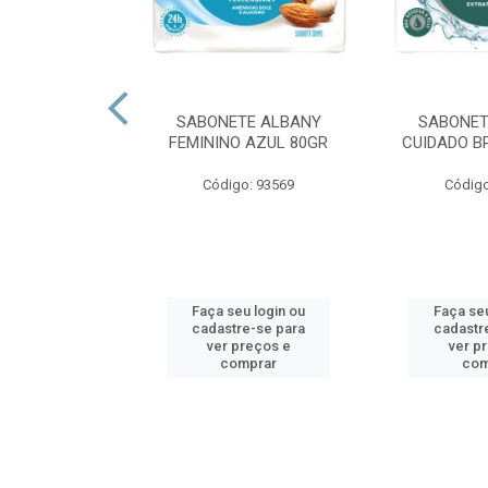
O MINUANO
SABONETE ALBANY
SABONET
PERFUMACAO
FEMININO AZUL 80GR
CUIDADO B
 800 GR
Código: 93569
Código
o: 80035
u login ou
Faça seu login ou
Faça seu
e-se para
cadastre-se para
cadastr
reços e
ver preços e
ver p
mprar
comprar
com