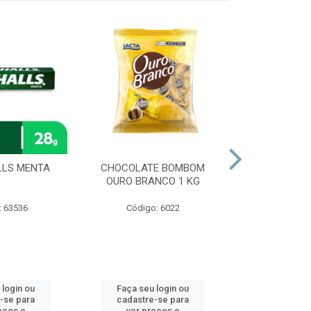
LLS MENTA
CHOCOLATE BOMBOM
CHOCOLAT
OURO BRANCO 1 KG
SONHO DE V
: 63536
Código: 6022
Código
 login ou
Faça seu login ou
Faça seu 
-se para
cadastre-se para
cadastre
eços e
ver preços e
ver pr