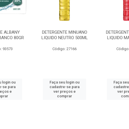
E ALBANY
DETERGENTE MINUANO
DETERGENT
RANCO 80GR
LIQUIDO NEUTRO 500ML
LIQUIDO M
: 93573
Código: 27166
Código
 login ou
Faça seu login ou
Faça seu
e-se para
cadastre-se para
cadastre
reços e
ver preços e
ver pr
prar
comprar
com