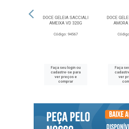
NTO SACCIALI
DOCE GELEIA SACCIALI
DOCE GELE
NA SH 300G
AMEIXA VD 320G
AMORA 
o: 94559
Código: 94567
Código
u login ou
Faça seu login ou
Faça seu
e-se para
cadastre-se para
cadastr
reços e
ver preços e
ver p
mprar
comprar
com