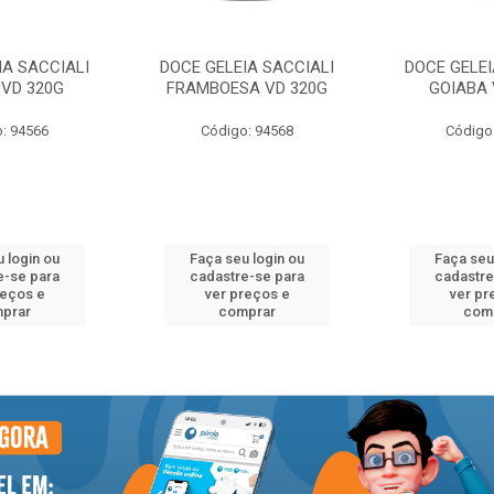
IA SACCIALI
DOCE GELEIA SACCIALI
DOCE GELEI
VD 320G
FRAMBOESA VD 320G
GOIABA 
: 94566
Código: 94568
Código
 login ou
Faça seu login ou
Faça seu
e-se para
cadastre-se para
cadastre
reços e
ver preços e
ver pr
prar
comprar
com