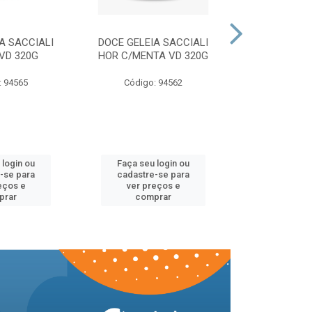
A SACCIALI
DOCE GELEIA SACCIALI
DOCE GELEI
VD 320G
HOR C/MENTA VD 320G
MORANGO 
: 94565
Código: 94562
Código:
 login ou
Faça seu login ou
Faça seu 
-se para
cadastre-se para
cadastre
eços e
ver preços e
ver pr
prar
comprar
comp