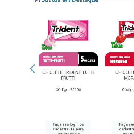
Produtos em Destaque
E TRIDENT
CHICLETE TRIDENT TUTTI
CHICLET
RTELA
FRUTTI
MOR
o: 51637
Código: 25106
Código
u login ou
Faça seu login ou
Faça seu
e-se para
cadastre-se para
cadastr
reços e
ver preços e
ver p