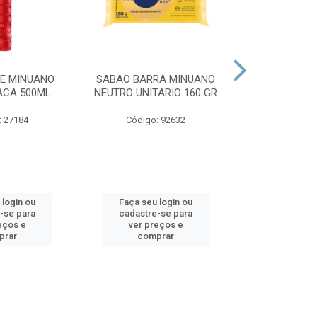
E MINUANO
SABAO BARRA MINUANO
SABAO BARR
ACA 500ML
NEUTRO UNITARIO 160 GR
NEUTRO GL
5X16
: 27184
Código: 92632
Código:
 login ou
Faça seu login ou
Faça seu 
-se para
cadastre-se para
cadastre
eços e
ver preços e
ver pr
prar
comprar
comp