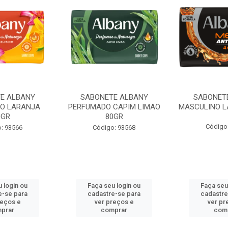
E ALBANY
SABONETE ALBANY
SABONET
O LARANJA
PERFUMADO CAPIM LIMAO
MASCULINO L
0GR
80GR
Código
: 93566
Código: 93568
 login ou
Faça seu login ou
Faça seu
e-se para
cadastre-se para
cadastre
reços e
ver preços e
ver pr
prar
comprar
com