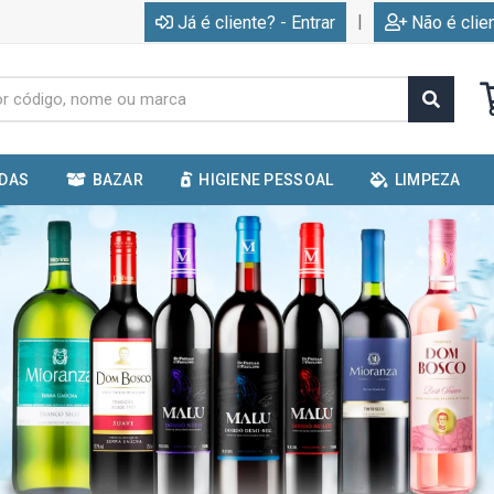
|
Já é cliente? - Entrar
Não é clie
IDAS
BAZAR
HIGIENE PESSOAL
LIMPEZA