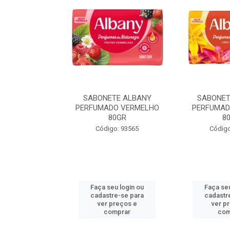
TE ALBANY
SABONETE ALBANY
SABONET
LARANJA 80GR
PERFUMADO VERMELHO
PERFUMAD
80GR
8
o: 93571
Código: 93565
Código
u login ou
Faça seu login ou
Faça seu
e-se para
cadastre-se para
cadastr
reços e
ver preços e
ver p
mprar
comprar
com