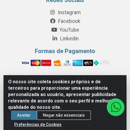
Instagram
Facebook
YouTube
Linkedin
Formas de Pagamento
O nosso site coleta cookies próprios e de
Perola Distribuição e Logística S/A - Av. Anhanguera km 24 N°
terceiros para proporcionar uma experiência
200 Bloco 12-A -Jardim Jaraguá, São Paulo/SP - Cep 05.275-
personalizada ao usuário, apresentar publicidade
000 - CNPJ 06.204.131/0001-77
relevante de acordo com o seu perfil e melhorar a
qualidade do nosso site.
Aceitar
Negar não essenciais
Preferências de Cookies