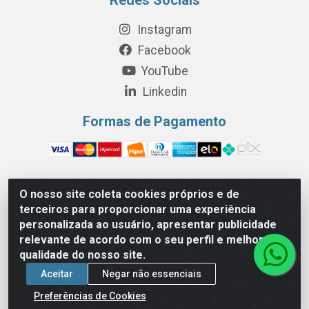
Instagram
Facebook
YouTube
Linkedin
Formas de Pagamento
O nosso site coleta cookies próprios e de
Perola Distribuição e Logística S/A - Av. Anhanguera km 24 N°
terceiros para proporcionar uma experiência
200 Bloco 12-A -Jardim Jaraguá, São Paulo/SP - Cep 05.275-
personalizada ao usuário, apresentar publicidade
000 - CNPJ 06.204.131/0001-77
relevante de acordo com o seu perfil e melhorar a
qualidade do nosso site.
Aceitar
Negar não essenciais
Preferências de Cookies