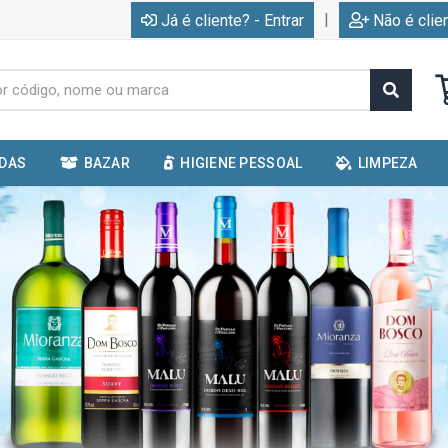
|
Já é cliente? - Entrar
Não é clie
IDAS
BAZAR
HIGIENE PESSOAL
LIMPEZA