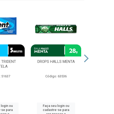
 TRIDENT
DROPS HALLS MENTA
CHOCOLAT
TELA
OURO BRA
: 51637
Código: 63536
Código
 login ou
Faça seu login ou
Faça seu 
-se para
cadastre-se para
cadastre
eços e
ver preços e
ver pr