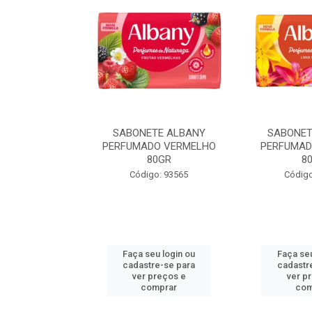
TE ALBANY
SABONETE ALBANY
SABONET
LARANJA 80GR
PERFUMADO VERMELHO
PERFUMAD
80GR
8
o: 93571
Código: 93565
Código
u login ou
Faça seu login ou
Faça seu
e-se para
cadastre-se para
cadastr
reços e
ver preços e
ver p
mprar
comprar
com