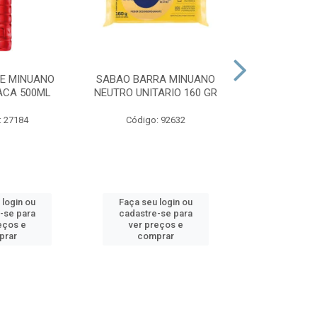
E MINUANO
SABAO BARRA MINUANO
SABAO BARR
ACA 500ML
NEUTRO UNITARIO 160 GR
NEUTRO GL
5X16
: 27184
Código: 92632
Código:
 login ou
Faça seu login ou
Faça seu 
-se para
cadastre-se para
cadastre
eços e
ver preços e
ver pr
prar
comprar
comp