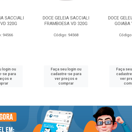
IA SACCIALI
DOCE GELEIA SACCIALI
DOCE GELEI
VD 320G
FRAMBOESA VD 320G
GOIABA 
: 94566
Código: 94568
Código
 login ou
Faça seu login ou
Faça seu
e-se para
cadastre-se para
cadastre
reços e
ver preços e
ver pr
prar
comprar
com