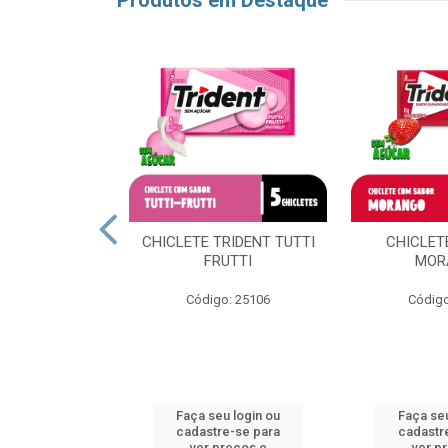
Produtos em Destaque
LS UVA VERDE
CHICLETE TRIDENT TUTTI
CHICLET
FRUTTI
MOR
o: 63527
Código: 25106
Código
u login ou
Faça seu login ou
Faça seu
e-se para
cadastre-se para
cadastr
reços e
ver preços e
ver p