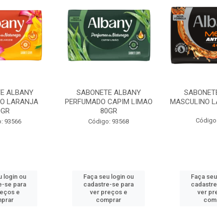
E ALBANY
SABONETE ALBANY
SABONET
O LARANJA
PERFUMADO CAPIM LIMAO
MASCULINO L
0GR
80GR
Código
: 93566
Código: 93568
 login ou
Faça seu login ou
Faça seu
e-se para
cadastre-se para
cadastre
reços e
ver preços e
ver pr
prar
comprar
com