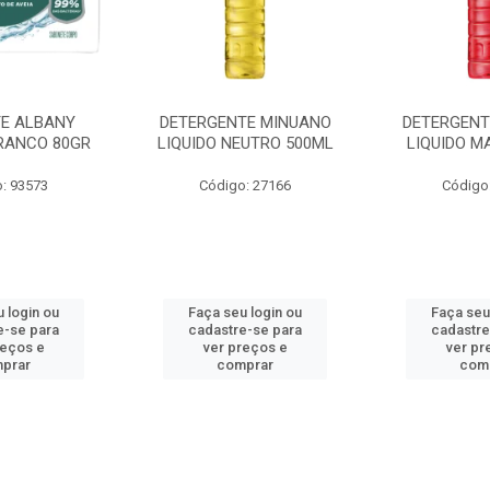
E ALBANY
DETERGENTE MINUANO
DETERGENT
RANCO 80GR
LIQUIDO NEUTRO 500ML
LIQUIDO M
: 93573
Código: 27166
Código
 login ou
Faça seu login ou
Faça seu
e-se para
cadastre-se para
cadastre
reços e
ver preços e
ver pr
prar
comprar
com