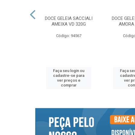
NTO SACCIALI
DOCE GELEIA SACCIALI
DOCE GELE
NA VD 530G
AMEIXA VD 320G
AMORA 
o: 94555
Código: 94567
Código
u login ou
Faça seu login ou
Faça seu
e-se para
cadastre-se para
cadastr
reços e
ver preços e
ver p
mprar
comprar
com