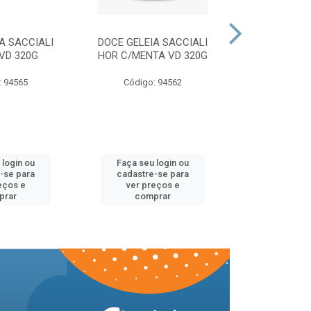
A SACCIALI
DOCE GELEIA SACCIALI
DOCE GELEI
VD 320G
HOR C/MENTA VD 320G
MORANGO 
: 94565
Código: 94562
Código:
 login ou
Faça seu login ou
Faça seu 
-se para
cadastre-se para
cadastre
eços e
ver preços e
ver pr
prar
comprar
comp