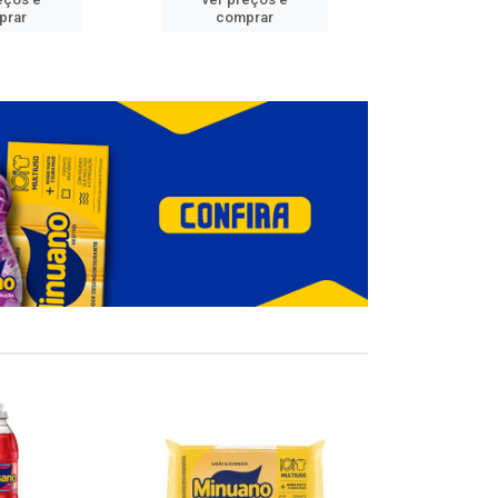
prar
comprar
comp