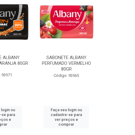
E ALBANY
SABONETE ALBANY
SABONETE
ARANJA 80GR
PERFUMADO VERMELHO
PERFUMADO
80GR
80
: 93571
Código: 93565
Código:
 login ou
Faça seu login ou
Faça seu 
-se para
cadastre-se para
cadastre
eços e
ver preços e
ver pr
prar
comprar
comp