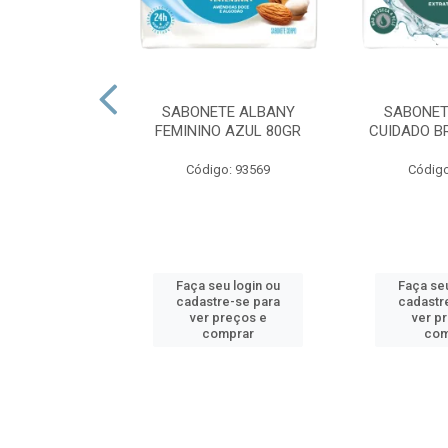
O MINUANO
SABONETE ALBANY
SABONET
PERFUMACAO
FEMININO AZUL 80GR
CUIDADO B
 800 GR
Código: 93569
Código
o: 80035
u login ou
Faça seu login ou
Faça seu
e-se para
cadastre-se para
cadastr
reços e
ver preços e
ver p
mprar
comprar
com