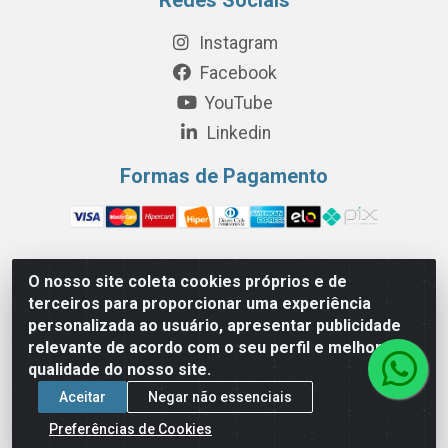
Instagram
Facebook
YouTube
Linkedin
Formas de Pagamento
O nosso site coleta cookies próprios e de
Perola Distribuição e Logística S/A - Av. Anhanguera km 24 N°
terceiros para proporcionar uma experiência
200 Bloco 12-A -Jardim Jaraguá, São Paulo/SP - Cep 05.275-
personalizada ao usuário, apresentar publicidade
000 - CNPJ 06.204.131/0001-77
relevante de acordo com o seu perfil e melhorar a
qualidade do nosso site.
Aceitar
Negar não essenciais
Preferências de Cookies