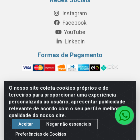
Instagram
Facebook
YouTube
Linkedin
Formas de Pagamento
O nosso site coleta cookies próprios e de
Perola Distribuição e Logística S/A - Av. Anhanguera km 24 N°
terceiros para proporcionar uma experiência
200 Bloco 12-A -Jardim Jaraguá, São Paulo/SP - Cep 05.275-
personalizada ao usuário, apresentar publicidade
000 - CNPJ 06.204.131/0001-77
relevante de acordo com o seu perfil e melhorar a
qualidade do nosso site.
Aceitar
Negar não essenciais
Preferências de Cookies