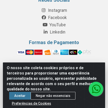
Instagram
Facebook
YouTube
Linkedin
Formas de Pagamento
O nosso site coleta cookies próprios e de
Perola Distribuição e Logística S/A - Av. Anhanguera km 24 N°
terceiros para proporcionar uma experiência
200 Bloco 12-A -Jardim Jaraguá, São Paulo/SP - Cep 05.275-
personalizada ao usuário, apresentar publicidade
000 - CNPJ 06.204.131/0001-77
relevante de acordo com o seu perfil e melhorar a
qualidade do nosso site.
Aceitar
Negar não essenciais
Preferências de Cookies