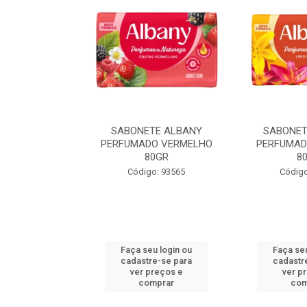
TE ALBANY
SABONETE ALBANY
SABONET
LARANJA 80GR
PERFUMADO VERMELHO
PERFUMAD
80GR
8
o: 93571
Código: 93565
Código
u login ou
Faça seu login ou
Faça seu
e-se para
cadastre-se para
cadastr
reços e
ver preços e
ver p
mprar
comprar
com