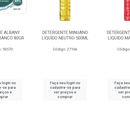
E ALBANY
DETERGENTE MINUANO
DETERGENT
RANCO 80GR
LIQUIDO NEUTRO 500ML
LIQUIDO M
: 93573
Código: 27166
Código
 login ou
Faça seu login ou
Faça seu
e-se para
cadastre-se para
cadastre
reços e
ver preços e
ver pr
prar
comprar
com