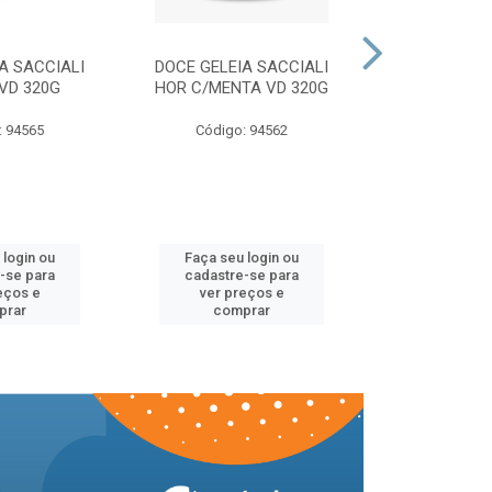
A SACCIALI
DOCE GELEIA SACCIALI
DOCE GELEI
VD 320G
HOR C/MENTA VD 320G
MORANGO 
: 94565
Código: 94562
Código:
 login ou
Faça seu login ou
Faça seu 
-se para
cadastre-se para
cadastre
eços e
ver preços e
ver pr
prar
comprar
comp