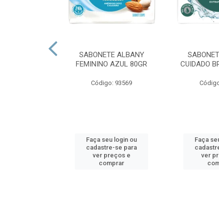
O MINUANO
SABONETE ALBANY
SABONET
PERFUMACAO
FEMININO AZUL 80GR
CUIDADO B
 800 GR
Código: 93569
Código
o: 80035
u login ou
Faça seu login ou
Faça seu
e-se para
cadastre-se para
cadastr
reços e
ver preços e
ver p
mprar
comprar
com