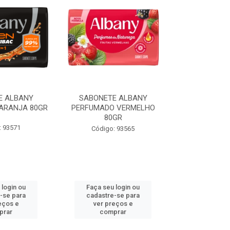
E ALBANY
SABONETE ALBANY
SABONETE
ARANJA 80GR
PERFUMADO VERMELHO
PERFUMADO
80GR
80
: 93571
Código: 93565
Código:
 login ou
Faça seu login ou
Faça seu 
-se para
cadastre-se para
cadastre
eços e
ver preços e
ver pr
prar
comprar
comp