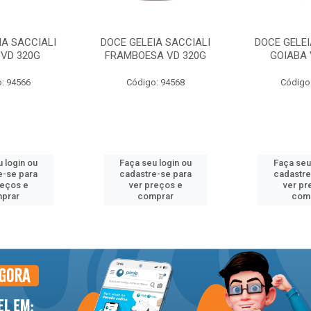
IA SACCIALI
DOCE GELEIA SACCIALI
DOCE GELEI
VD 320G
FRAMBOESA VD 320G
GOIABA 
: 94566
Código: 94568
Código
 login ou
Faça seu login ou
Faça seu
e-se para
cadastre-se para
cadastre
reços e
ver preços e
ver pr
prar
comprar
com