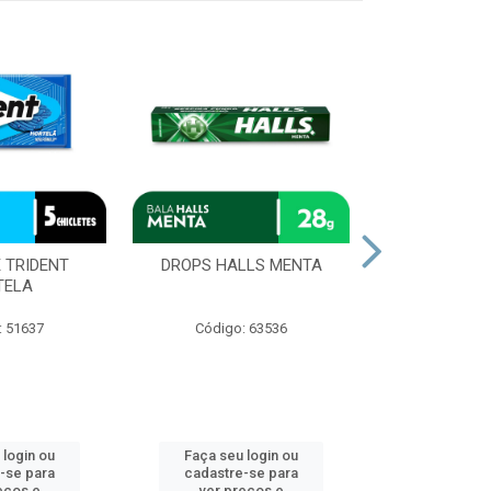
 TRIDENT
DROPS HALLS MENTA
CHOCOLAT
TELA
OURO BRA
: 51637
Código: 63536
Código
 login ou
Faça seu login ou
Faça seu 
-se para
cadastre-se para
cadastre
eços e
ver preços e
ver pr