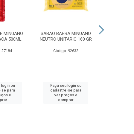
E MINUANO
SABAO BARRA MINUANO
SABAO BARR
ACA 500ML
NEUTRO UNITARIO 160 GR
NEUTRO GL
5X16
: 27184
Código: 92632
Código:
 login ou
Faça seu login ou
Faça seu 
-se para
cadastre-se para
cadastre
eços e
ver preços e
ver pr
prar
comprar
comp