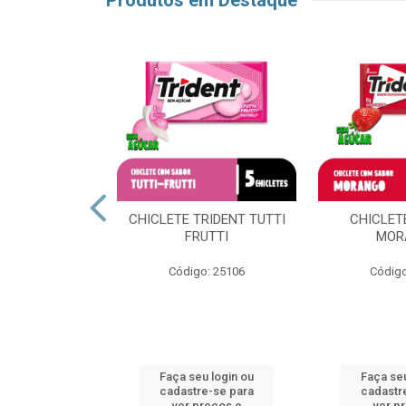
Produtos em Destaque
LS UVA VERDE
CHICLETE TRIDENT TUTTI
CHICLET
FRUTTI
MOR
o: 63527
Código: 25106
Código
u login ou
Faça seu login ou
Faça seu
e-se para
cadastre-se para
cadastr
reços e
ver preços e
ver p