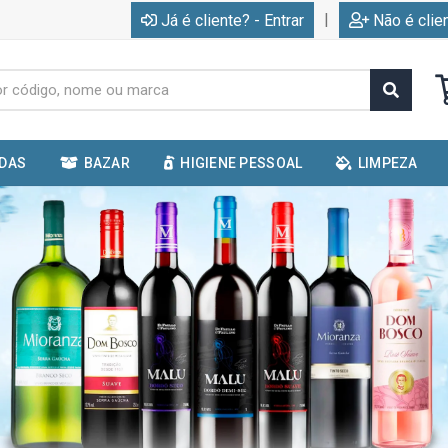
|
Já é cliente? - Entrar
Não é clie
IDAS
BAZAR
HIGIENE PESSOAL
LIMPEZA