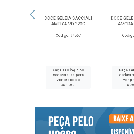
NTO SACCIALI
DOCE GELEIA SACCIALI
DOCE GELE
NA VD 530G
AMEIXA VD 320G
AMORA 
o: 94555
Código: 94567
Código
u login ou
Faça seu login ou
Faça seu
e-se para
cadastre-se para
cadastr
reços e
ver preços e
ver p
mprar
comprar
com