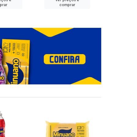
prar
comprar
comp