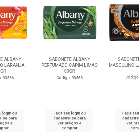
E ALBANY
SABONETE ALBANY
SABONET
O LARANJA
PERFUMADO CAPIM LIMAO
MASCULINO L
0GR
80GR
Código
: 93566
Código: 93568
 login ou
Faça seu login ou
Faça seu
e-se para
cadastre-se para
cadastre
reços e
ver preços e
ver pr
prar
comprar
com