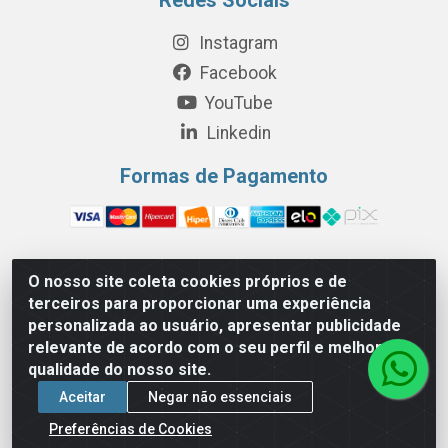
Instagram
Facebook
YouTube
Linkedin
Formas de Pagamento
O nosso site coleta cookies próprios e de
Perola Distribuição e Logística S/A - Av. Anhanguera km 24 N°
terceiros para proporcionar uma experiência
200 Bloco 12-A -Jardim Jaraguá, São Paulo/SP - Cep 05.275-
personalizada ao usuário, apresentar publicidade
000 - CNPJ 06.204.131/0001-77
relevante de acordo com o seu perfil e melhorar a
qualidade do nosso site.
Aceitar
Negar não essenciais
Preferências de Cookies