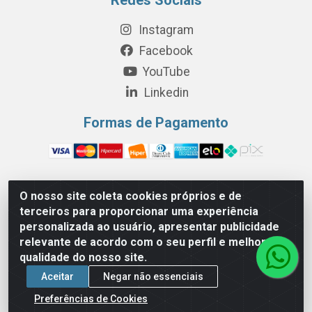
Instagram
Facebook
YouTube
Linkedin
Formas de Pagamento
O nosso site coleta cookies próprios e de
Perola Distribuição e Logística S/A - Av. Anhanguera km 24 N°
terceiros para proporcionar uma experiência
200 Bloco 12-A -Jardim Jaraguá, São Paulo/SP - Cep 05.275-
personalizada ao usuário, apresentar publicidade
000 - CNPJ 06.204.131/0001-77
relevante de acordo com o seu perfil e melhorar a
qualidade do nosso site.
Aceitar
Negar não essenciais
Preferências de Cookies