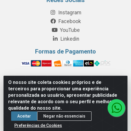
Instagram
Facebook
YouTube
Linkedin
Formas de Pagamento
O nosso site coleta cookies próprios e de
Perola Distribuição e Logística S/A - Av. Anhanguera km 24 N°
terceiros para proporcionar uma experiência
200 Bloco 12-A -Jardim Jaraguá, São Paulo/SP - Cep 05.275-
personalizada ao usuário, apresentar publicidade
000 - CNPJ 06.204.131/0001-77
relevante de acordo com o seu perfil e melhorar a
qualidade do nosso site.
Aceitar
Negar não essenciais
Preferências de Cookies