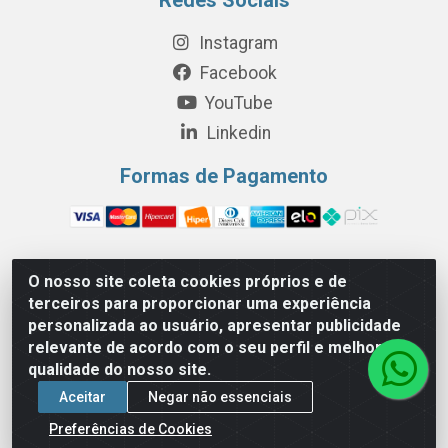
Instagram
Facebook
YouTube
Linkedin
Formas de Pagamento
O nosso site coleta cookies próprios e de
Perola Distribuição e Logística S/A - Av. Anhanguera km 24 N°
terceiros para proporcionar uma experiência
200 Bloco 12-A -Jardim Jaraguá, São Paulo/SP - Cep 05.275-
personalizada ao usuário, apresentar publicidade
000 - CNPJ 06.204.131/0001-77
relevante de acordo com o seu perfil e melhorar a
qualidade do nosso site.
Aceitar
Negar não essenciais
Preferências de Cookies