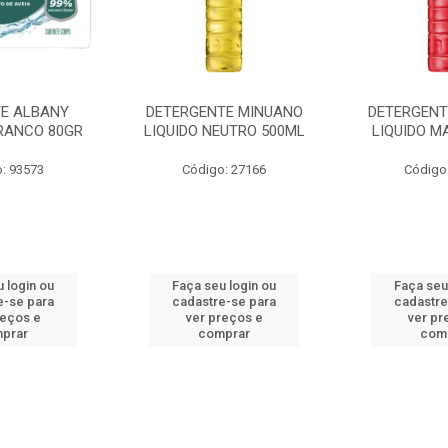
E ALBANY
DETERGENTE MINUANO
DETERGENT
RANCO 80GR
LIQUIDO NEUTRO 500ML
LIQUIDO M
: 93573
Código: 27166
Código
 login ou
Faça seu login ou
Faça seu
e-se para
cadastre-se para
cadastre
reços e
ver preços e
ver pr
prar
comprar
com