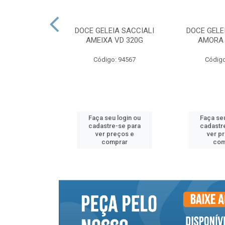
NTO SACCIALI
DOCE GELEIA SACCIALI
DOCE GELE
NA SH 300G
AMEIXA VD 320G
AMORA 
o: 94559
Código: 94567
Código
u login ou
Faça seu login ou
Faça seu
e-se para
cadastre-se para
cadastr
reços e
ver preços e
ver p
mprar
comprar
com