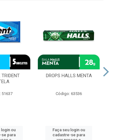
 TRIDENT
DROPS HALLS MENTA
CHOCOLAT
TELA
OURO BRA
: 51637
Código: 63536
Código
 login ou
Faça seu login ou
Faça seu 
-se para
cadastre-se para
cadastre
eços e
ver preços e
ver pr