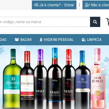
|
Já é cliente? - Entrar
Não é clie
IDAS
BAZAR
HIGIENE PESSOAL
LIMPEZA