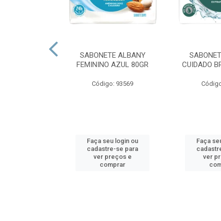
O MINUANO
SABONETE ALBANY
SABONET
PERFUMACAO
FEMININO AZUL 80GR
CUIDADO B
 800 GR
Código: 93569
Código
o: 80035
u login ou
Faça seu login ou
Faça seu
e-se para
cadastre-se para
cadastr
reços e
ver preços e
ver p
mprar
comprar
com