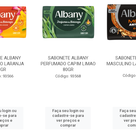
E ALBANY
SABONETE ALBANY
SABONET
O LARANJA
PERFUMADO CAPIM LIMAO
MASCULINO L
0GR
80GR
Código
: 93566
Código: 93568
 login ou
Faça seu login ou
Faça seu
e-se para
cadastre-se para
cadastre
reços e
ver preços e
ver pr
prar
comprar
com