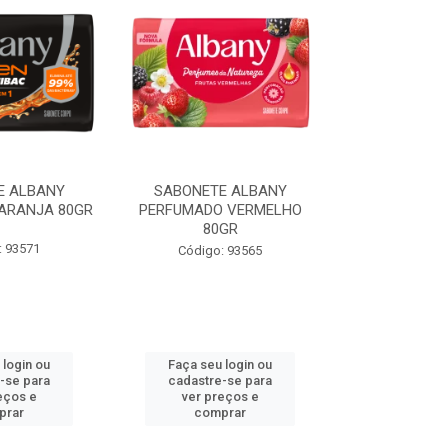
E ALBANY
SABONETE ALBANY
SABONETE
ARANJA 80GR
PERFUMADO VERMELHO
PERFUMADO
80GR
80
: 93571
Código: 93565
Código:
 login ou
Faça seu login ou
Faça seu 
-se para
cadastre-se para
cadastre
eços e
ver preços e
ver pr
prar
comprar
comp