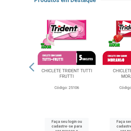
Produtos em Destaque
LS UVA VERDE
CHICLETE TRIDENT TUTTI
CHICLET
FRUTTI
MOR
o: 63527
Código: 25106
Código
u login ou
Faça seu login ou
Faça seu
e-se para
cadastre-se para
cadastr
reços e
ver preços e
ver p