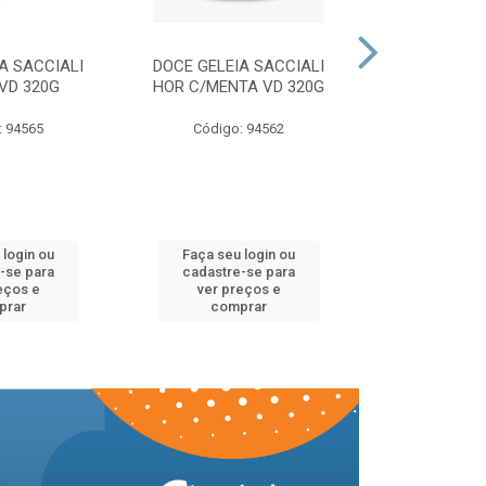
A SACCIALI
DOCE GELEIA SACCIALI
DOCE GELEI
VD 320G
HOR C/MENTA VD 320G
MORANGO 
: 94565
Código: 94562
Código:
 login ou
Faça seu login ou
Faça seu 
-se para
cadastre-se para
cadastre
eços e
ver preços e
ver pr
prar
comprar
comp