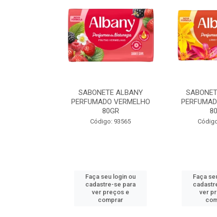
TE ALBANY
SABONETE ALBANY
SABONET
LARANJA 80GR
PERFUMADO VERMELHO
PERFUMAD
80GR
8
o: 93571
Código: 93565
Código
u login ou
Faça seu login ou
Faça seu
e-se para
cadastre-se para
cadastr
reços e
ver preços e
ver p
mprar
comprar
com