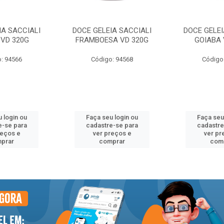
IA SACCIALI
DOCE GELEIA SACCIALI
DOCE GELEI
VD 320G
FRAMBOESA VD 320G
GOIABA 
: 94566
Código: 94568
Código
 login ou
Faça seu login ou
Faça seu
e-se para
cadastre-se para
cadastre
reços e
ver preços e
ver pr
prar
comprar
com