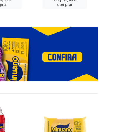
prar
comprar
comp