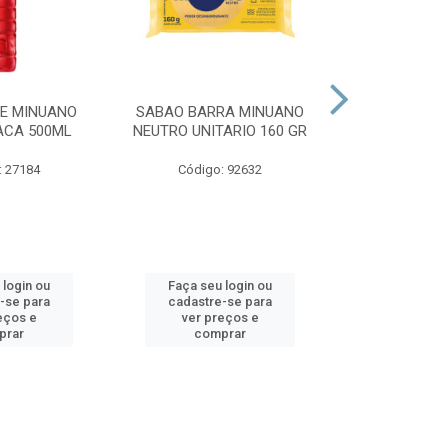
E MINUANO
SABAO BARRA MINUANO
SABAO BARR
ACA 500ML
NEUTRO UNITARIO 160 GR
NEUTRO GL
5X16
: 27184
Código: 92632
Código:
 login ou
Faça seu login ou
Faça seu 
-se para
cadastre-se para
cadastre
eços e
ver preços e
ver pr
prar
comprar
comp