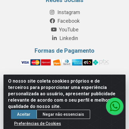
Instagram
Facebook
YouTube
Linkedin
Formas de Pagamento
O nosso site coleta cookies próprios e de
Perola Distribuição e Logística S/A - Av. Anhanguera km 24 N°
terceiros para proporcionar uma experiência
200 Bloco 12-A -Jardim Jaraguá, São Paulo/SP - Cep 05.275-
personalizada ao usuário, apresentar publicidade
000 - CNPJ 06.204.131/0001-77
relevante de acordo com o seu perfil e melhorar a
qualidade do nosso site.
Aceitar
Negar não essenciais
Preferências de Cookies